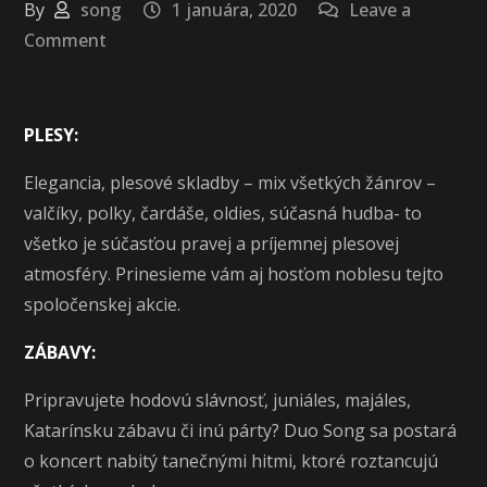
By
song
1 januára, 2020
Leave a
on
Comment
Plesy,
zábavy
PLESY:
Elegancia, plesové skladby – mix všetkých žánrov –
valčíky, polky, čardáše, oldies, súčasná hudba- to
všetko je súčasťou pravej a príjemnej plesovej
atmosféry.
Prinesieme vám aj hosťom
noblesu tejto
spoločenskej akcie.
ZÁBAVY:
Pripravujete hodovú slávnosť, juniáles, majáles,
Katarínsku zábavu či inú párty? Duo Song sa postará
o koncert nabitý tanečnými hitmi, ktoré roztancujú