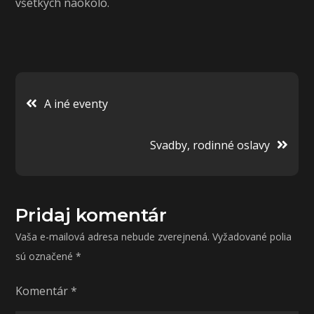
všetkých naokolo.
Navigácia
A iné eventy
v
Svadby, rodinné oslavy
článku
Pridaj komentár
Vaša e-mailová adresa nebude zverejnená.
Vyžadované polia
sú označené
*
Komentár
*