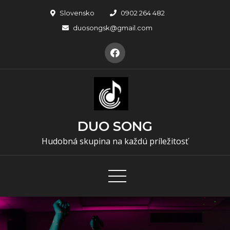
Skip
Slovensko
0902 264 482
to
duosongsk@gmail.com
content
DUO SONG
Hudobná skupina na každú príležitosť