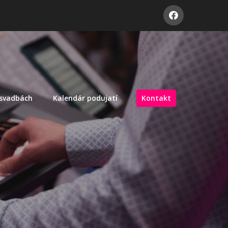
 svadbách
Kalendár podujatí
Kontakt