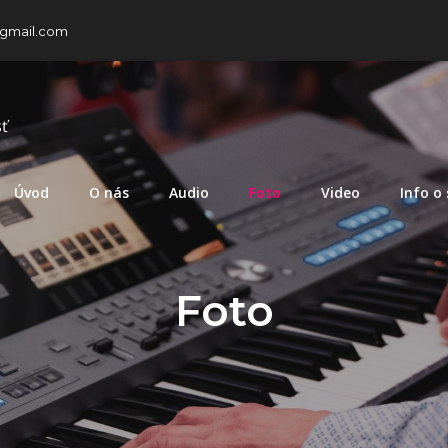
gmail.com
ť
Úvod
O nás
Audio
Foto
Video
Info o
Foto